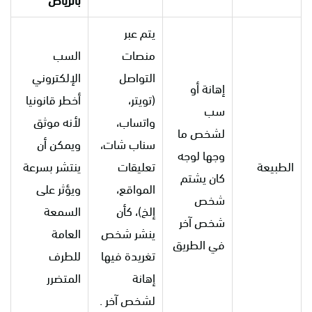
بالرياض
يتم عبر
منصات
السب
التواصل
الإلكتروني
إهانة أو
(تويتر،
أخطر قانونيا
سب
واتساب،
لأنه موثق
لشخص ما
سناب شات،
ويمكن أن
وجها لوجه
الطبيعة
تعليقات
ينتشر بسرعة
كان يشتم
المواقع،
ويؤثر على
شخص
إلخ)، كأن
السمعة
شخص آخر
ينشر شخص
العامة
في الطريق
تغريدة فيها
للطرف
إهانة
المتضرر
لشخص آخر .