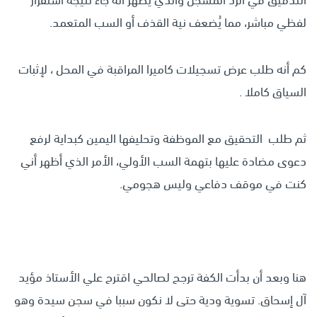
التدقيق في الرد المسجل والذي يظهر أنه جاء نتيجة استفزاز
لفظي مباشر، مما يُضعف نية القذف أو السب المتعمد.
كم أنه طلب عرض تسجيلات كاميرا المراقبة في المحل ، لإثبات
السياق كاملا .
ثم طلب التحقيق مع الموظفة وتحليفها اليمين كبداية لرفع
دعوى مضادة عليها بتهمة السب الأولي، الأمر الذي أظهر أني
كنت في موقف دفاعي وليس هجومي.
هنا وبعد أن بدأت الكفة ترجح لصالحي اقترح علي الأستاذ مؤيد
آل إسحاق. تسوية ودية حتى لا نكون سببا في سجن سيدة وهو