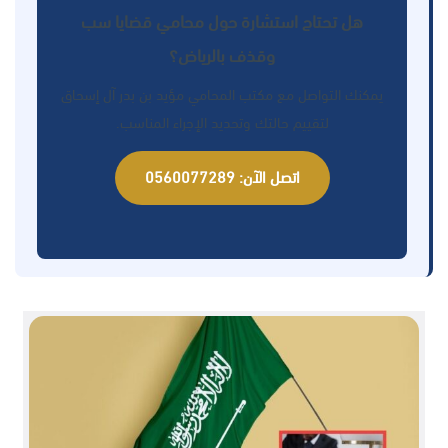
هل تحتاج استشارة حول محامي قضايا سب
وقذف بالرياض؟
يمكنك التواصل مع مكتب المحامي مؤيد بن بدر آل إسحاق
لتقييم حالتك وتحديد الإجراء المناسب.
اتصل الآن: 0560077289