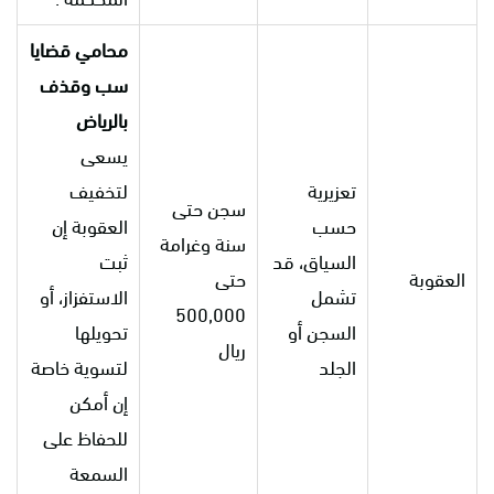
محامي قضايا
سب وقذف
بالرياض
يسعى
تعزيرية
لتخفيف
سجن حتى
حسب
العقوبة إن
سنة وغرامة
السياق، قد
ثبت
العقوبة
حتى
تشمل
الاستفزاز، أو
500,000
السجن أو
تحويلها
ريال
الجلد
لتسوية خاصة
إن أمكن
للحفاظ على
السمعة