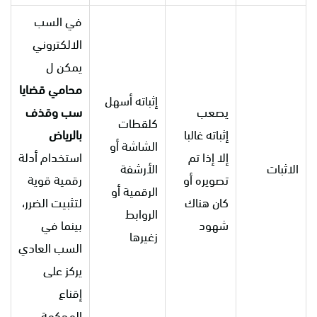
في السب
الالكتروني
يمكن ل
محامي قضايا
إثباته أسهل
يصعب
سب وقذف
كلقطات
إثباته غالبا
بالرياض
الشاشة أو
إلا إذا تم
استخدام أدلة
الاثبات
الأرشفة
تصويره أو
رقمية قوية
الرقمية أو
كان هناك
لتثبيت الضرر،
الروابط
شهود
بينما في
زغيرها
السب العادي
يركز على
إقناع
المحكمة .