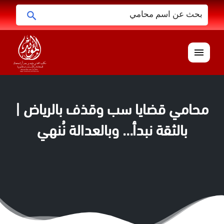
البحث
ابحث
عن:
القائمة
محامي قضايا سب وقذف بالرياض |
بالثقة نبدأ… وبالعدالة نُنهي