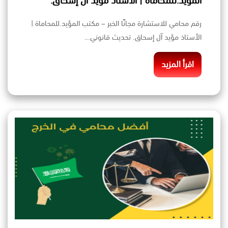
المؤيد.للمحاماة | الأستاذ مؤيد آل إسحاق.
رقم محامي للاستشارة مجانًا الخبر – مكتب المؤيد.للمحاماة |
الأستاذ مؤيد آل إسحاق. تحديث قانوني…
اقرأ المزيد