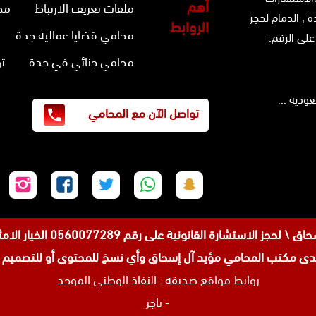
أهم
ملفات تعريف الارتباط
مح
ة ,
الدمام
لحجز
الروابط
محامي قضايا عمالية جدة
على الرقم:
محامي جنائي في جدة
ت
تواصل الآن مع المحامي
تابعنا
تابعنا
تابعنا
تابعنا
تابع
على
على
على
على
على
سناب
واتساب
تويتر
فيسبوك
إنس
 رقم 0560077289 الخيار الامثل للمواطنين والوافدين في عروس البحر الاحمر جده .
شات
مكتب المحامي مؤيد آل إسحاق وأي نسخ للمحتوى أو للتصميم من
روابط مواقع صديقة :
النفاذ الوطني الموحد
-
ناجز