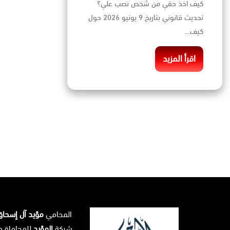
كيف اخذ حقي من شخص نصب علي؟
تحديث قانوني بتاريخ 9 يونيو 2026 حول
كيف…
اقرأ المزيد
المحامي
مؤيد آل إسحا
شركة
المؤيد
للمحاماة و