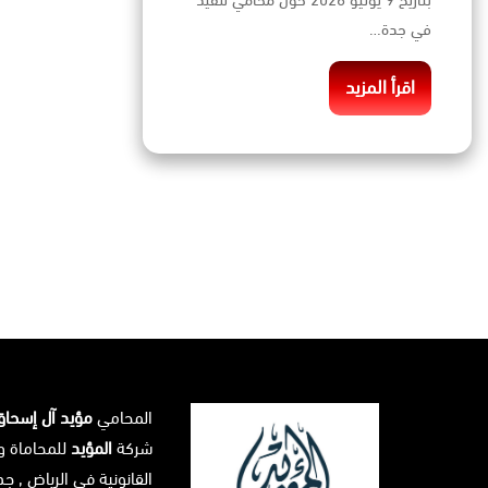
بتاريخ 9 يونيو 2026 حول محامي تنفيذ
في جدة…
اقرأ المزيد
المحامي
مؤيد آل إسحا
شركة
المؤيد
للمحاماة و
القانونية في
الرياض
, جد