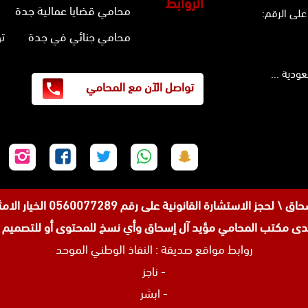
الروابط
محامي قضايا عمالية جدة
على الرقم:
محامي جنائي في جدة
ت
تواصل الآن مع المحامي
تابعنا
تابعنا
تابعنا
تابعنا
تابع
على
على
على
على
على
سناب
واتساب
تويتر
فيسبوك
إنس
 رقم 0560077289 الخيار الامثل للمواطنين والوافدين في عروس البحر الاحمر جده .
شات
مكتب المحامي مؤيد آل إسحاق وأي نسخ للمحتوى أو للتصميم من
روابط مواقع صديقة :
النفاذ الوطني الموحد
-
ناجز
-
ابشر