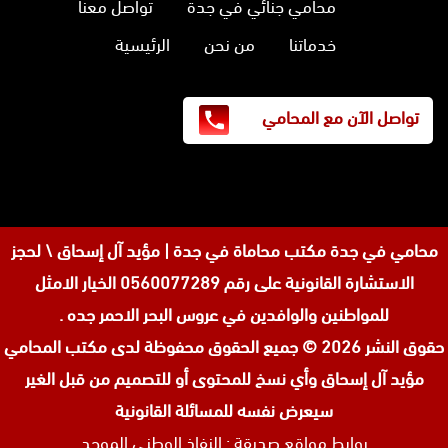
محامي جنائي في جدة
تواصل معنا
خدماتنا
من نحن
الرئيسية
تواصل الآن مع المحامي
محامي في جدة
مكتب محاماة في جدة | مؤيد آل إسحاق \ لحجز
الاستشارة القانونية على رقم 0560077289 الخيار الامثل
للمواطنين والوافدين في عروس البحر الاحمر جده .
حقوق النشر 2026 © جميع الحقوق محفوظة لدى
مكتب المحامي
مؤيد آل إسحاق وأي نسخ للمحتوى أو للتصميم من قبل الغير
سيعرض نفسه للمسائلة القانونية
روابط مواقع صديقة :
النفاذ الوطني الموحد