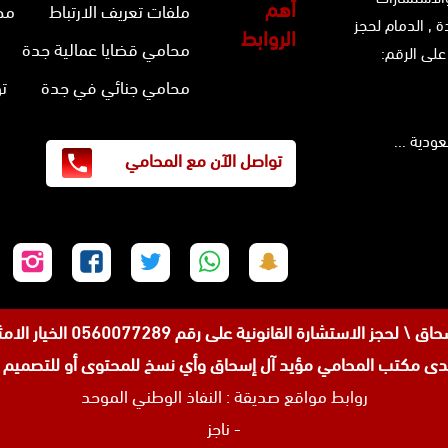
أهم
ملفات تعريف الارتباط
مح
ة ,
الدمام
لحجز
الروابط
محامي قضايا عمالية جدة
على الرقم:
محامي جنائي في جدة
ت
تواصل الآن مع المحامي
تابعنا
تابعنا
تابعنا
تابعنا
تابع
على
على
على
على
على
سناب
واتساب
تويتر
فيسبوك
إنس
 رقم 0560077289 الخيار الامثل للمواطنين والوافدين في عروس البحر الاحمر جده .
شات
مكتب المحامي مؤيد آل إسحاق وأي نسخ للمحتوى أو للتصميم من
روابط مواقع صديقة :
النفاذ الوطني الموحد
-
ناجز