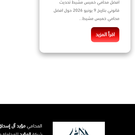
افضل محامي خميس مشيط تحديث
قانوني بتاريخ 9 يونيو 2026 حول افضل
محامي خميس مشيط…
اقرأ المزيد
المحامي
مؤيد آل إسحا
شركة
المؤيد
للمحاماة و