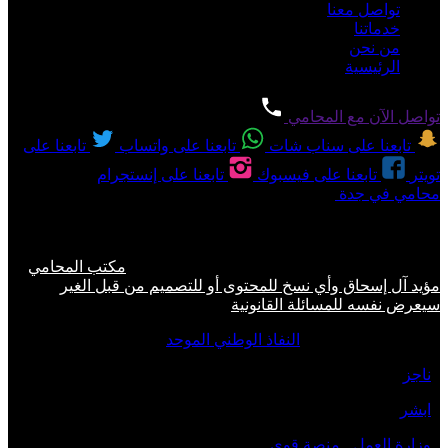
تواصل معنا
خدماتنا
من نحن
الرئيسية
تواصل الآن مع المحامي
تابعنا على سناب شات
تابعنا على واتساب
تابعنا على
تويتر
تابعنا على فيسبوك
تابعنا على إنستجرام
محامي في جدة
مكتب محاماة في جدة | مؤيد آل إسحاق \ لحجز
الاستشارة القانونية على رقم 0560077289 الخيار الامثل للمواطنين
والوافدين في عروس البحر الاحمر جده .
حقوق النشر 2026 © جميع الحقوق محفوظة لدى
مكتب المحامي
مؤيد آل إسحاق وأي نسخ للمحتوى أو للتصميم من قبل الغير
سيعرض نفسه للمسائلة القانونية
روابط مواقع صديقة :
النفاذ الوطني الموحد
-
ناجز
-
ابشر
-
وزارة العمل
-
منصة قوى