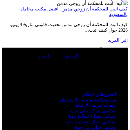
كيف اثبت للمحكمة أن زوجي مدمن | افضل مكتب محاماة
بالسعودية
كيف اثبت للمحكمة أن زوجي مدمن تحديث قانوني بتاريخ 9 يونيو
2026 حول كيف اثبت…
اقرأ المزيد
المحامي
مؤيد آل إسحاق
مؤسس ومدير شركة
المؤيد
للمحاماة
والاستشارات القانونية في
الرياض
, جدة ,
الدمام
لحجز استشارة
قانونية تواصل على الرقم:
0560077289
.
خبرة أكثر من 15 سنة في المحاماه في الممكلة العربية السعودية ...
أهم الروابط
الشروط والأحكام
سياسة الخصوصية والاستخدام
ملفات تعريف الارتباط
محامي شركات في جدة
محامي قضايا عمالية جدة
محامي احوال شخصية جدة
محامي جنائي في جدة