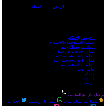
المحامي
مؤيد آل إسحاق
مؤسس ومدير شركة
المؤيد
للمحاماة
والاستشارات القانونية في
الرياض
, جدة ,
الدمام
لحجز استشارة
قانونية تواصل على الرقم:
0560077289
.
خبرة أكثر من 15 سنة في المحاماه في الممكلة العربية السعودية ...
أهم الروابط
الشروط والأحكام
سياسة الخصوصية والاستخدام
ملفات تعريف الارتباط
محامي شركات في جدة
محامي قضايا عمالية جدة
محامي احوال شخصية جدة
محامي جنائي في جدة
تواصل معنا
خدماتنا
من نحن
الرئيسية
تواصل الآن مع المحامي
تابعنا على سناب شات
تابعنا على واتساب
تابعنا على