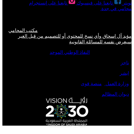
تويتر
تابعنا على فيسبوك
تابعنا على إنستجرام
محامي في جدة
مكتب محاماة في جدة | مؤيد آل إسحاق \ لحجز
الاستشارة القانونية على رقم 0560077289 الخيار الامثل للمواطنين
والوافدين في عروس البحر الاحمر جده .
حقوق النشر 2026 © جميع الحقوق محفوظة لدى
مكتب المحامي
مؤيد آل إسحاق وأي نسخ للمحتوى أو للتصميم من قبل الغير
سيعرض نفسه للمسائلة القانونية
روابط مواقع صديقة :
النفاذ الوطني الموحد
-
ناجز
-
ابشر
-
وزارة العمل
-
منصة قوى
-
ديوان المظالم