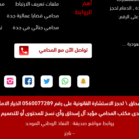
أهم
ملفات تعريف الارتباط
مح
ة ,
الدمام
لحجز
الروابط
محامي قضايا عمالية جدة
على الرقم:
محامي جنائي في جدة
ت
تواصل الآن مع المحامي
تابعنا
تابعنا
تابعنا
تابعنا
تابع
على
على
على
على
على
سناب
واتساب
تويتر
فيسبوك
إنس
 رقم 0560077289 الخيار الامثل للمواطنين والوافدين في عروس البحر الاحمر جده .
شات
مكتب المحامي مؤيد آل إسحاق وأي نسخ للمحتوى أو للتصميم من
روابط مواقع صديقة :
النفاذ الوطني الموحد
-
ناجز