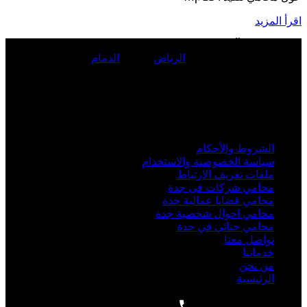
اقرأ المزيد
المحامي
مؤيد آل إسحاق
مؤسس ومدير شركة
المؤيد
للمحاماة
والاستشارات القانونية في
الرياض
, جدة ,
الدمام
لحجز استشارة
قانونية تواصل على الرقم:
0560077289
.
خبرة أكثر من 15 سنة في المحاماه في الممكلة العربية السعودية ...
أهم الروابط
الشروط والأحكام
سياسة الخصوصية والاستخدام
ملفات تعريف الارتباط
محامي شركات في جدة
محامي قضايا عمالية جدة
محامي احوال شخصية جدة
محامي جنائي في جدة
تواصل معنا
خدماتنا
من نحن
الرئيسية