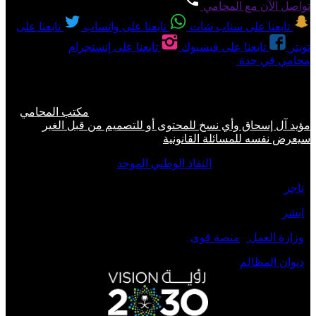
تواصل الآن مع المحامي
تابعنا على سناب شات
تابعنا على واتساب
تابعنا على
تويتر
تابعنا على فيسبوك
تابعنا على إنستجرام
محامي في جدة
مكتب محاماة في جدة | مؤيد آل إسحاق \ لحجز
الاستشارة القانونية على رقم 0560077289 الخيار الامثل للمواطنين
والوافدين في عروس البحر الاحمر جده .
حقوق النشر 2026 © جميع الحقوق محفوظة لدى
مكتب المحامي
مؤيد آل إسحاق وأي نسخ للمحتوى أو للتصميم من قبل الغير
سيعرض نفسه للمسائلة القانونية
روابط مواقع صديقة :
النفاذ الوطني الموحد
-
ناجز
-
ابشر
-
وزارة العمل
-
منصة قوى
-
ديوان المظالم