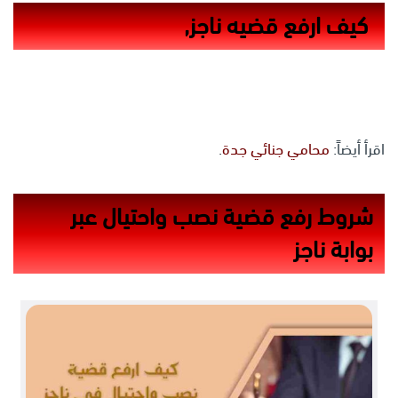
‏ كيف ارفع قضيه ناجز,
اقرأ أيضاً:
محامي جنائي جدة
.
شروط رفع قضية نصب واحتيال عبر
بوابة ناجز