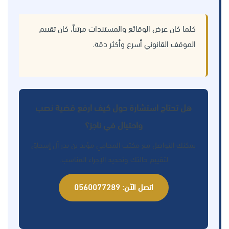
كلما كان عرض الوقائع والمستندات مرتباً، كان تقييم
الموقف القانوني أسرع وأكثر دقة.
هل تحتاج استشارة حول كيف ارفع قضية نصب
واحتيال في ناجز؟
يمكنك التواصل مع مكتب المحامي مؤيد بن بدر آل إسحاق
لتقييم حالتك وتحديد الإجراء المناسب.
اتصل الآن: 0560077289