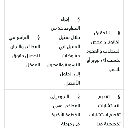
§ إجراء
المفاوضات: من
§ التدقيق
خلال تمثيل
§ الترافع في
القانوني: فحص
العميل في
المحاكم واللجان
السجلات والعقود
مفاوضات
لتحصيل حقوق
لكشف أي تزوير أو
التسوية والوصول
الموكل.
تلاعب.
إلى الحلول
الأفضل.
§ تقديم
§ اللجوء إلى
الاستشارات:
المحاكم: وهي
تقديم استشارات
الخطوة الأخيرة
تخصصية قبل
في مرحلة