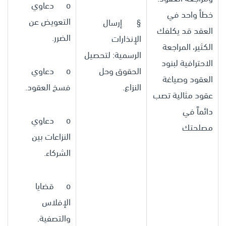
o دعاوي
خطأ واحد في
التعويض عن
§ إرسال
العقد قد يكلفك
الضرر.
الإنذارات
الكثير، المراجعة
الرسمية: لتحصيل
الاحترافية لبنود
الحقوق وحل
o دعاوي
العقود وصياغة
النزاع.
فسخ العقود.
عقود مثالية تصب
دائماً في
o دعاوي
مصلحتك
النزاعات بين
الشركاء.
o قضايا
الإفلاس
والتصفية.