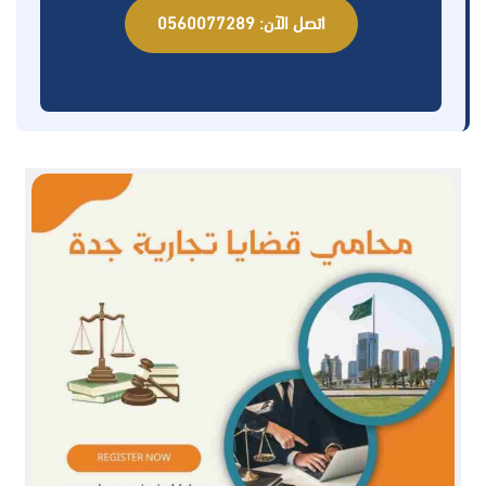
اتصل الآن: 0560077289