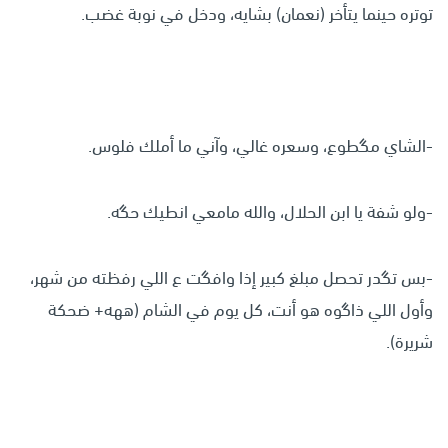
توتره حينما يتأخر (نعمان) بشايه، ودخل في نوبة غضب.
-الشاي مگطوع، وسعره غالي، وآني ما أملك فلوس.
-ولو شفة يا ابن الحلال، والله مامعي انطيك حگه.
-بس تگدر تحصل مبلغ كبير إذا وافگت ع اللي رفظته من شهر،
وأول اللي ذاگوه هو أنت، كل يوم في الشام (ههه+ ضحكة
شريرة).