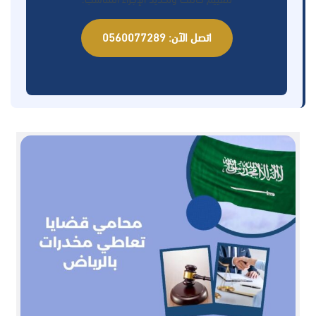
اتصل الآن: 0560077289