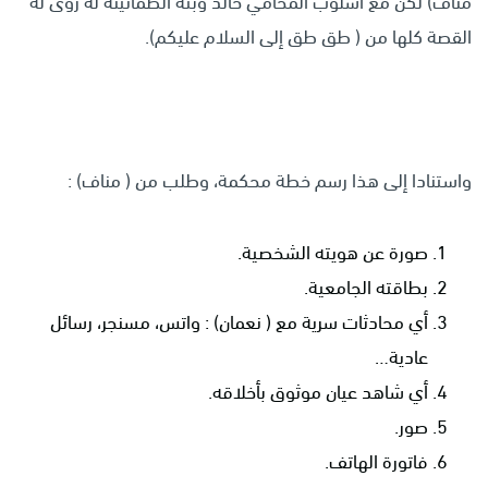
مناف) لكن مع أسلوب المحامي خالد وبثه الطمأنينة له روى له
القصة كلها من ( طق طق إلى السلام عليكم).
واستنادا إلى هذا رسم خطة محكمة، وطلب من ( مناف) :
صورة عن هويته الشخصية.
بطاقته الجامعية.
أي محادثات سرية مع ( نعمان) : واتس، مسنجر، رسائل
عادية…
أي شاهد عيان موثوق بأخلاقه.
صور.
فاتورة الهاتف.