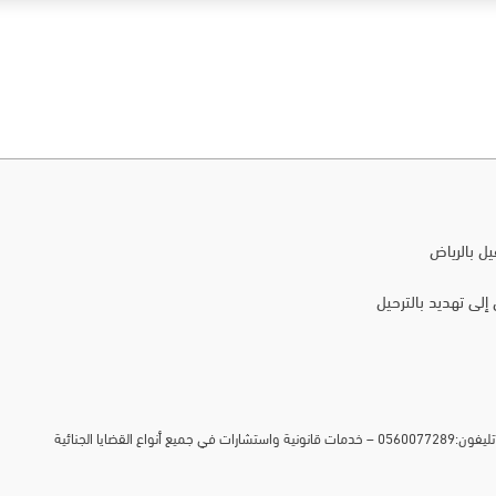
لى تهديد بالترحيل
لماذا يعتبر أشهر محامي في جدة 2025-2026 – المحامي مؤيد آل إسحاق. رقم تليفون:0560077289 – خدمات قانونية واستشارات في جميع أنواع القضايا الجنائية