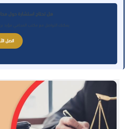
هل تحتاج استشارة حول محام
يمكنك التواصل مع مكتب المحامي مؤيد بن ب
اتصل الآن: 77289