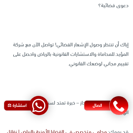
دعوى قضائية؟
إياك أن تنتظر وصول الإشعار القضائي! تواصل الآن مع شركة
المؤيد.للمحاماة والاستشارات القانونية بالرياض واحصل على
تقييم مجاني لوضعك القانوني.
سرية تامة – سرعة الإنجاز – خبرة تمتد لسنوات في قضايا
اتصال
استشارة ⚖️
الهروب
قد يهمك:
محامي متخصص في القضايا الأمنية بالرياض | نقاتل