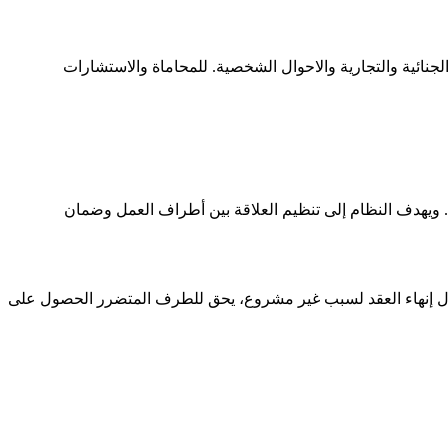
نونية واستشارات في جميع أنواع القضايا الجنائية والتجارية والاحوال الشخصية. للمحاماة والاستشارات
ة العربية السعودية وفقًا لنظام العمل السعودي الصادر بالمرسوم الملكي رقم (م/51) لعام 1426هـ وتعديلاته. ويهدف النظام إلى تنظيم العلاقة بين أطراف العمل وضمان
ه في حال إنهاء العقد لسبب غير مشروع، يحق للطرف المتضرر الحصول على