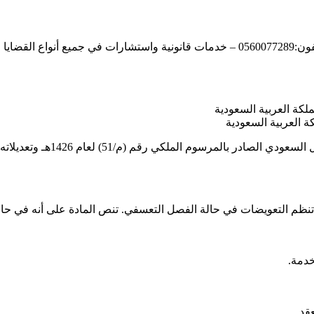
أشهر محامي في جدة 2025-2026 – المحامي مؤيد آل إسحاق. رقم تليفون:0560077289 – خدمات قا
 العربية السعودية
يُعالج الفصل التعسفي في المملك
ساسية التي تنظم التعويضات في حالة الفصل التعسفي. تنص المادة على أن
قد.