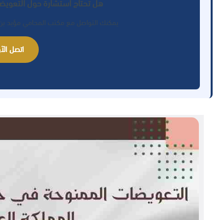
هل تحتاج استشارة حول التعويض
يمكنك التواصل مع مكتب المحامي مؤيد بن ب
اتصل الآن: 77289