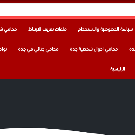
سياسة الخصوصية والاستخدام
ملفات تعريف الارتباط
محامي شر
دة
محامي احوال شخصية جدة
محامي جنائي في جدة
تواص
الرئيسية
حة في حالة الفصل التعسفي | حقوقك م