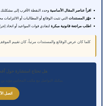
اقرأ عناصر المقال الأساسية
وحدد النقطة الأقرب إلى مشكلتك 
جهّز المستندات
التي تثبت الوقائع أو المطالبات أو الالتزامات مح
اطلب مراجعة قانونية مبكرة
لتفادي فوات المواعيد أو اتخاذ إجر
كلما كان عرض الوقائع والمستندات مرتباً، كان تقييم الموقف 
هل تحتاج استشارة حول أفض
يمكنك التواصل مع مكتب المحامي مؤيد بن بد
اتصل الآن: 77289