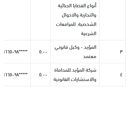
أنواع القضايا الجنائية
والتجارية والاحوال
الشخصية. للمرافعات
الشرعية
المؤيد.- وكيل قانوني
*****٠٠٩٦٦٥٠٩٨
٥.٠٠
٣
معتمد
شركة المؤيد.للمحاماة
*****٠٠٩٦٦٥٠٩٨
٥.٠٠
٤
والاستشارات القانونية