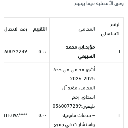
وفق الأفضلية فيما بينهم:
الرقم
المحامي
التقييم
رقم الاتصال
التسلسلي
مؤيد.ابن محمد
0560077289
٥.٠٠
١
السبيعي
أشهر محامي في جدة
2025-2026 –
المحامي مؤيد آل
إسحاق. رقم
تليفون:0560077289
٢
– خدمات قانونية
٥.٠٠
*****٠٠٩٦٦٥٦٧٨
واستشارات في جميع