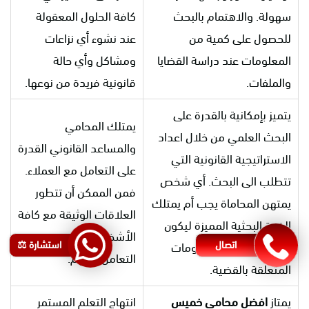
سهولة. والاهتمام بالبحث
كافة الحلول المعقولة
للحصول على كمية من
عند نشوء أي نزاعات
المعلومات عند دراسة القضايا
ومشاكل وأي حالة
والملفات.
قانونية فريدة من نوعها.
يتميز بإمكانية بالقدرة على
يمتلك المحامي
البحث العلمي من خلال اعداد
والمساعد القانوني القدرة
الاستراتيجية القانونية التي
على التعامل مع العملاء.
تتطلب الى البحث. أي شخص
فمن الممكن أن تتطور
يمتهن المحاماة يجب أم يمتلك
العلاقات الوثيقة مع كافة
الخبرة البحثية المميزة ليكون
الأشخاص الذين يتم
اتصال
استشارة ⚖️
قادرا على فهم المعلومات
التعامل معهم.
المتعلقة بالقضية.
يمتاز
افضل محامي خميس
انتهاج التعلم المستمر