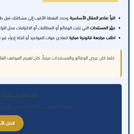
اقرأ عناصر المقال الأساسية
وحدد النقطة الأقرب إلى مشكلتك قبل طل
جهّز المستندات
التي تثبت الوقائع أو المطالبات أو الالتزامات محل النزاع
اطلب مراجعة قانونية مبكرة
لتفادي فوات المواعيد أو اتخاذ إجراء غير
كلما كان عرض الوقائع والمستندات مرتباً، كان تقييم الموقف القا
هل تحتاج استشارة 
يمكنك التواصل مع مكتب المحامي مؤيد بن ب
اتصل الآن: 77289