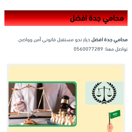
محامي جدة افضل
محامي جدة افضل
خيار نحو مستقبل قانوني آمن وواضح،
تواصل معنا: 0560077289