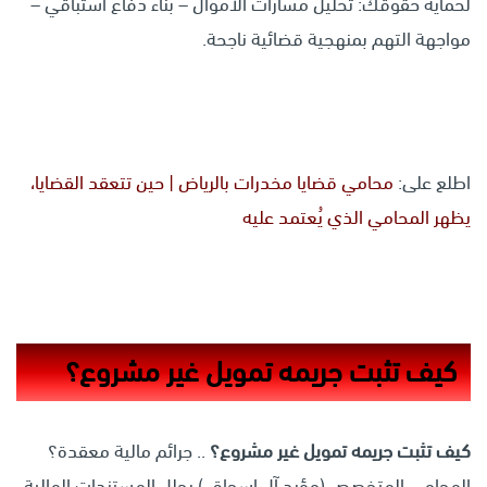
لحماية حقوقك: تحليل مسارات الأموال – بناء دفاع استباقي –
مواجهة التهم بمنهجية قضائية ناجحة.
اطلع على:
محامي قضايا مخدرات بالرياض | حين تتعقد القضايا،
يظهر المحامي الذي يُعتمد عليه
كيف تثبت جريمه تمويل غير مشروع؟
كيف تثبت جريمه تمويل غير مشروع؟
.. جرائم مالية معقدة؟
المحامي المتخصص (مؤيد آل إسحاق.) يحلل المستندات المالية