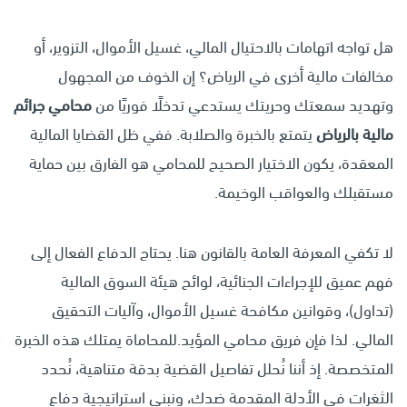
هل تواجه اتهامات بالاحتيال المالي، غسيل الأموال، التزوير، أو
مخالفات مالية أخرى في الرياض؟ إن الخوف من المجهول
وتهديد سمعتك وحريتك يستدعي تدخلًا فوريًا من
محامي جرائم
مالية بالرياض
يتمتع بالخبرة والصلابة. ففي ظل القضايا المالية
المعقدة، يكون الاختيار الصحيح للمحامي هو الفارق بين حماية
مستقبلك والعواقب الوخيمة.
لا تكفي المعرفة العامة بالقانون هنا. يحتاج الدفاع الفعال إلى
فهم عميق للإجراءات الجنائية، لوائح هيئة السوق المالية
(تداول)، وقوانين مكافحة غسيل الأموال، وآليات التحقيق
المالي. لذا فإن فريق محامي المؤيد.للمحاماة يمتلك هذه الخبرة
المتخصصة. إذ أننا نُحلل تفاصيل القضية بدقة متناهية، نُحدد
الثغرات في الأدلة المقدمة ضدك، ونبني استراتيجية دفاع