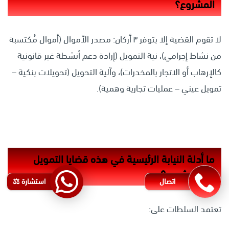
المشروع؟
لا تقوم القضية إلا بتوفر ٣ أركان: مصدر الأموال (أموال مُكتسبة
من نشاط إجرامي)، نية التمويل (إرادة دعم أنشطة غير قانونية
كالإرهاب أو الاتجار بالمخدرات)، وآلية التحويل (تحويلات بنكية –
تمويل عيني – عمليات تجارية وهمية).
ما أدلة النيابة الرئيسية في هذه قضايا التمويل
غير المشروع؟
اتصال
استشارة ⚖️
تعتمد السلطات على: