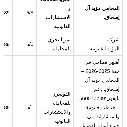
المحامي مؤيد آل
و
7289
5/5
إسحاق.
الاستشارات
القانونية
شركة
نمر البحري
7289
5/5
المؤيد.القانونية
للمحاماة
أشهر محامي في
جدة 2025-2026 –
المحامي مؤيد آل
إسحاق. رقم
الدوسري
تليفون:0560077289
للمحاماة
– خدمات قانونية
5/5
7289
والاستشارات
واستشارات في
القانونية
جميع أنواع القضايا