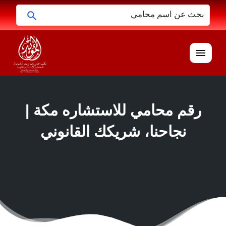
ابحث
البحث
عن:
القائمة
رقم محامي للاستشاره مكة |
نجاحنا، شريكك القانوني