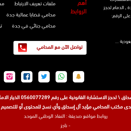
أهم
ملفات تعريف الارتباط
مح
ة ,
الدمام
لحجز
الروابط
محامي قضايا عمالية جدة
على الرقم:
محامي جنائي في جدة
ت
تواصل الآن مع المحامي
تابعنا
تابعنا
تابعنا
تابعنا
تابع
على
على
على
على
على
سناب
واتساب
تويتر
فيسبوك
إنس
 رقم 0560077289 الخيار الامثل للمواطنين والوافدين في عروس البحر الاحمر جده .
شات
مكتب المحامي مؤيد آل إسحاق وأي نسخ للمحتوى أو للتصميم من
روابط مواقع صديقة :
النفاذ الوطني الموحد
-
ناجز